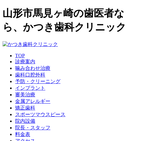
山形市馬見ヶ崎の歯医者な
ら、かつき歯科クリニック
TOP
診療案内
噛み合わせ治療
歯科口腔外科
予防・クリーニング
インプラント
審美治療
金属アレルギー
矯正歯科
スポーツマウスピース
院内設備
院長・スタッフ
料金表
アクセス