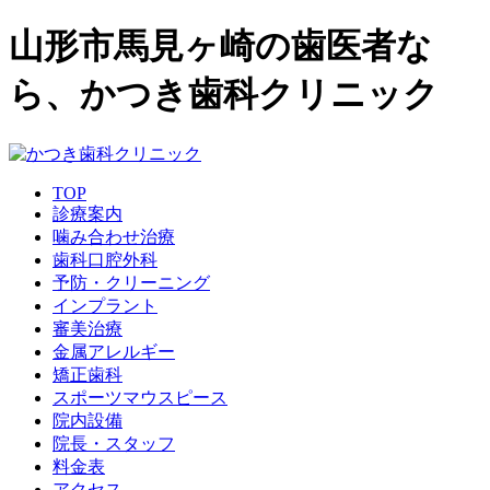
山形市馬見ヶ崎の歯医者な
ら、かつき歯科クリニック
TOP
診療案内
噛み合わせ治療
歯科口腔外科
予防・クリーニング
インプラント
審美治療
金属アレルギー
矯正歯科
スポーツマウスピース
院内設備
院長・スタッフ
料金表
アクセス